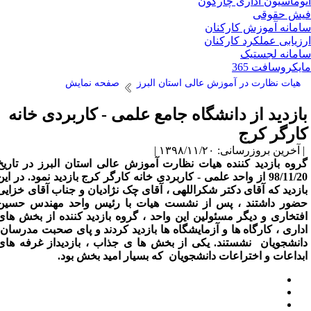
وماسیون اداری چارگون
ش حقوقی
مانه آموزش کارکنان
زیابی عملکرد کارکنان
مانه لجستیک
یکروسافت 365
هیات نظارت در آموزش عالی استان البرز
صفحه نمایش
ازدید از دانشگاه جامع علمی - کاربردی خانه
ارگر کرج
آخرین بروزرسانی: ۱۳۹۸/۱۱/۲۰ |
روه بازدید کننده هیات نظارت آموزش عالی استان البرز در تاریخ
98/11/20 از واحد علمی - کاربردی خانه کارگر کرج بازدید نمود. در این
ازدید که آقای دکتر شکراللهی ، آقای چک نژادیان و جناب آقای خزایی
ضور داشتند ، پس از نشست هیات با رئیس واحد مهندس حسین
فتخاری و دیگر مسئولین این واحد ، گروه بازدید کننده از بخش های
داری ، کارگاه ها و آزمایشگاه ها بازدید کردند و پای صحبت مدرسان،
انشجویان نشستند. یکی از بخش ها ی جذاب ، بازدیداز غرفه های
بداعات و اختراعات دانشجویان که بسیار امید بخش بود.