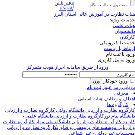
دفتر تلفن
EN
FA
ات نظارت در آموزش عالی استان البرز
مات ویژه:
ات علمی
نشجویان
رکنان
مت الکترونیکی
تباط با ریاست
ود یا ثبت نام
ود به پنل کاربری
ورود از طريق سامانه احراز هويت متمركز
ورود خودکار
زیابی رمز عبور
ثبت نام
معرفی
داف و وظایف هیات استانی
کارگروه ها
رگروه نظارت و ارزیابی دانشگاه دولتی
کارگروه نظارت و ارزیابی
نشگاه پیام نور
کارگروه نظارت و ارزیابی دانشگاه علمی -
ربردی
کارگروه نظارت و ارزیابی دانشگاه ملی مهارت
کارگروه نظارت
ارزیابی موسسه های پژوهشی و فناوری
کارگروه نظارت و ارزیابی
سسات غیر دولتی - غیر انتفاعی