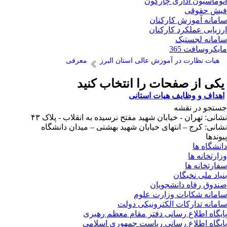
وماسیون اداری چارگون
ش حقوقی
مانه آموزش کارکنان
زیابی عملکرد کارکنان
مانه لجستیک
یکروسافت 365
هیات نظارت در آموزش عالی استان البرز
معرفی
کی از صفحات را انتخاب کنید
هداف و وظایف هیات استانی
تجو در نقشه
انی: تهران - خیابان شهید مفتح نرسیده به انقلاب - پلاک ۴۳
انی: کرج – انتهای خیابان شهید بهشتی – میدان دانشگاه
وندها
نشگاه ها
ارتخانه ها
ارتخانه ها
یاد ملی نخبگان
دوق رفاه دانشجویان
مانه شکایات وزارت علوم
مانه تدارکات الکترونیکی دولت
یگاه اطلاع رسانی دفتر مقام معظم رهبری
یگاه اطلاع رسانی ریاست جمهوری اسلامی