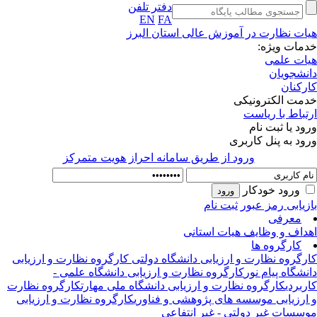
دفتر تلفن
EN
FA
ات نظارت در آموزش عالی استان البرز
مات ویژه:
ات علمی
نشجویان
رکنان
مت الکترونیکی
تباط با ریاست
ود یا ثبت نام
ود به پنل کاربری
ورود از طريق سامانه احراز هويت متمركز
ورود خودکار
زیابی رمز عبور
ثبت نام
معرفی
داف و وظایف هیات استانی
کارگروه ها
رگروه نظارت و ارزیابی دانشگاه دولتی
کارگروه نظارت و ارزیابی
نشگاه پیام نور
کارگروه نظارت و ارزیابی دانشگاه علمی -
ربردی
کارگروه نظارت و ارزیابی دانشگاه ملی مهارت
کارگروه نظارت
ارزیابی موسسه های پژوهشی و فناوری
کارگروه نظارت و ارزیابی
سسات غیر دولتی - غیر انتفاعی