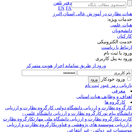
دفتر تلفن
EN
FA
ات نظارت در آموزش عالی استان البرز
مات ویژه:
ات علمی
نشجویان
رکنان
مت الکترونیکی
تباط با ریاست
ود یا ثبت نام
ود به پنل کاربری
ورود از طريق سامانه احراز هويت متمركز
ورود خودکار
زیابی رمز عبور
ثبت نام
معرفی
داف و وظایف هیات استانی
کارگروه ها
رگروه نظارت و ارزیابی دانشگاه دولتی
کارگروه نظارت و ارزیابی
نشگاه پیام نور
کارگروه نظارت و ارزیابی دانشگاه علمی -
ربردی
کارگروه نظارت و ارزیابی دانشگاه ملی مهارت
کارگروه نظارت
ارزیابی موسسه های پژوهشی و فناوری
کارگروه نظارت و ارزیابی
سسات غیر دولتی - غیر انتفاعی