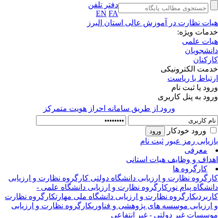
دفتر تلفن
EN
FA
ات نظارت در آموزش عالی استان البرز
مات ویژه:
ات علمی
نشجویان
رکنان
مت الکترونیکی
تباط با ریاست
ود یا ثبت نام
ود به پنل کاربری
ورود از طريق سامانه احراز هويت متمركز
ورود خودکار
زیابی رمز عبور
ثبت نام
معرفی
داف و وظایف هیات استانی
کارگروه ها
رگروه نظارت و ارزیابی دانشگاه دولتی
کارگروه نظارت و ارزیابی
نشگاه پیام نور
کارگروه نظارت و ارزیابی دانشگاه علمی -
ربردی
کارگروه نظارت و ارزیابی دانشگاه ملی مهارت
کارگروه نظارت
ارزیابی موسسه های پژوهشی و فناوری
کارگروه نظارت و ارزیابی
سسات غیر دولتی - غیر انتفاعی